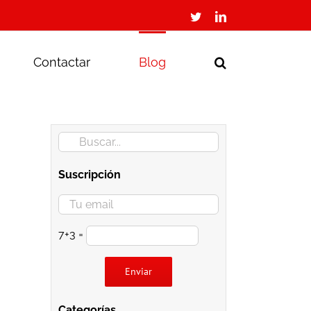
Twitter
LinkedIn
Contactar
Blog
Buscar:
Suscripción
7+3 =
Por favor, deja este campo vacío.
Categorías