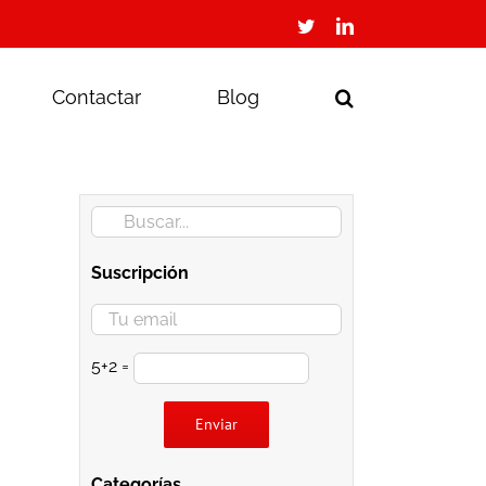
Twitter
LinkedIn
Contactar
Blog
Buscar:
Suscripción
5+2 =
Por favor, deja este campo vacío.
Categorías